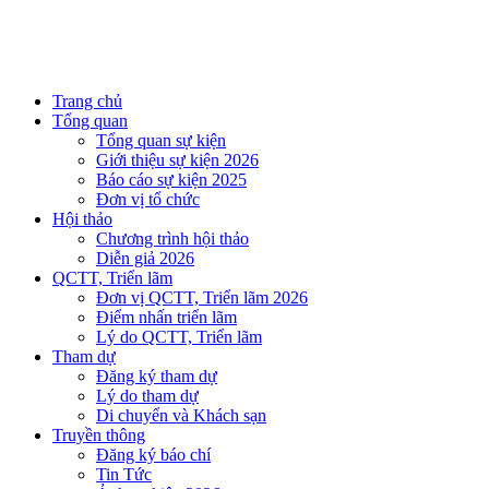
Trang chủ
Tổng quan
Tổng quan sự kiện
Giới thiệu sự kiện 2026
Báo cáo sự kiện 2025
Đơn vị tổ chức
Hội thảo
Chương trình hội thảo
Diễn giả 2026
QCTT, Triển lãm
Đơn vị QCTT, Triển lãm 2026
Điểm nhấn triển lãm
Lý do QCTT, Triển lãm
Tham dự
Đăng ký tham dự
Lý do tham dự
Di chuyển và Khách sạn
Truyền thông
Đăng ký báo chí
Tin Tức