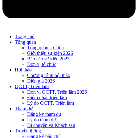
Trang chủ
Tổng quan
Tổng quan sự kiện
Giới thiệu sự kiện 2026
Báo cáo sự kiện 2025
Đơn vị tổ chức
Hội thảo
Chương trình hội thảo
Diễn giả 2026
QCTT, Triển lãm
Đơn vị QCTT, Triển lãm 2026
Điểm nhấn triển lãm
Lý do QCTT, Triển lãm
Tham dự
Đăng ký tham dự
Lý do tham dự
Di chuyển và Khách sạn
Truyền thông
Đăng ký báo chí