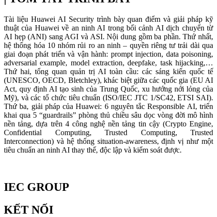
Tài liệu Huawei AI Security trình bày quan điểm và giải pháp kỹ
thuật của Huawei về an ninh AI trong bối cảnh AI dịch chuyển từ
AI hẹp (ANI) sang AGI và ASI. Nội dung gồm ba phần. Thứ nhất,
hệ thống hóa 10 nhóm rủi ro an ninh – quyền riêng tư trải dài qua
giai đoạn phát triển và vận hành: prompt injection, data poisoning,
adversarial example, model extraction, deepfake, task hijacking,…
Thứ hai, tổng quan quản trị AI toàn cầu: các sáng kiến quốc tế
(UNESCO, OECD, Bletchley), khác biệt giữa các quốc gia (EU AI
Act, quy định AI tạo sinh của Trung Quốc, xu hướng nới lỏng của
Mỹ), và các tổ chức tiêu chuẩn (ISO/IEC JTC 1/SC42, ETSI SAI).
Thứ ba, giải pháp của Huawei: 6 nguyên tắc Responsible AI, triển
khai qua 5 “guardrails” phòng thủ chiều sâu dọc vòng đời mô hình
nền tảng, dựa trên 4 công nghệ nền tảng tin cậy (Crypto Engine,
Confidential Computing, Trusted Computing, Trusted
Interconnection) và hệ thống situation-awareness, định vị như một
tiêu chuẩn an ninh AI thay thế, độc lập và kiểm soát được.
IEC GROUP
KẾT NỐI